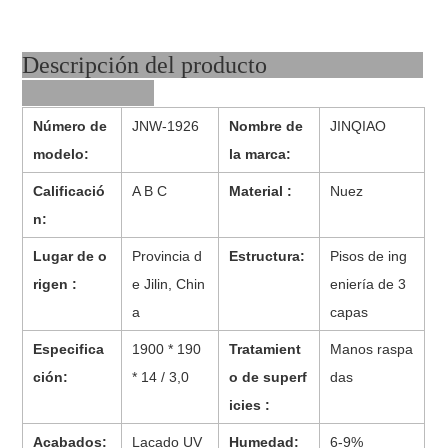
Descripción del producto
Número de
JNW-1926
Nombre de
JINQIAO
modelo:
la marca:
Calificació
A B C
Material :
Nuez
n:
Lugar de o
Provincia d
Estructura:
Pisos de ing
rigen :
e Jilin, Chin
eniería de 3
a
capas
Especifica
1900 * 190
Tratamient
Manos raspa
ción:
* 14 / 3,0
o de superf
das
icies :
Acabados:
Lacado UV
Humedad:
6-9%