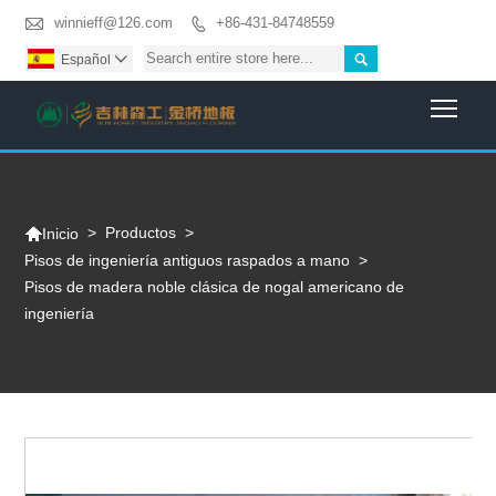

winnieff@126.com
+86-431-84748559


Español

Togg

>
Productos
>
Inicio
Pisos de ingeniería antiguos raspados a mano
>
Pisos de madera noble clásica de nogal americano de
ingeniería